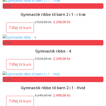
var:
er:
-23%
3.249,00 kr..
2.499,00 kr..
Gymnastik ribbe til børn 2 i 1 - i træ
Den
Den
2.924,00
kr.
2.249,00
kr.
oprindelige
aktuelle
Tilføj til kurv
pris
pris
var:
er:
-23%
2.924,00 kr..
2.249,00 kr..
Gymnastik ribbe - 4
Den
Den
2.924,00
kr.
2.249,00
kr.
oprindelige
aktuelle
Tilføj til kurv
pris
pris
var:
er:
-23%
2.924,00 kr..
2.249,00 kr..
Gymnastik ribbe til børn 2 i 1 - Hvid
Den
Den
3.249,00
kr.
2.499,00
kr.
oprindelige
aktuelle
Tilføj til kurv
pris
pris