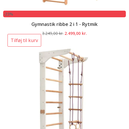
-23%
Gymnastik ribbe 2 i 1 - Rytmik
Den
Den
3.249,00
kr.
2.499,00
kr.
oprindelige
aktuelle
Tilføj til kurv
pris
pris
var:
er:
3.249,00 kr..
2.499,00 kr..