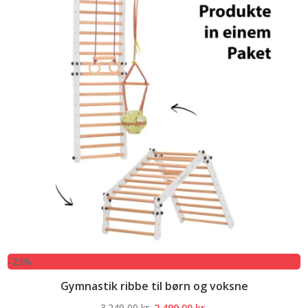
-23%
Gymnastik ribbe til børn og voksne
Den
Den
3.249,00
kr.
2.499,00
kr.