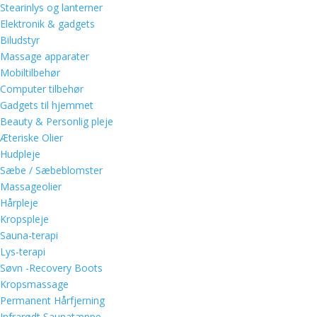
Stearinlys og lanterner
Elektronik & gadgets
Biludstyr
Massage apparater
Mobiltilbehør
Computer tilbehør
Gadgets til hjemmet
Beauty & Personlig pleje
Æteriske Olier
Hudpleje
Sæbe / Sæbeblomster
Massageolier
Hårpleje
Kropspleje
Sauna-terapi
Lys-terapi
Søvn -Recovery Boots
Kropsmassage
Permanent Hårfjerning
Infrarødt Saunatæppe