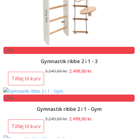
-23%
Gymnastik ribbe 2 i 1 - 3
Den
Den
3.249,00
kr.
2.499,00
kr.
oprindelige
aktuelle
Tilføj til kurv
pris
pris
var:
er:
-23%
3.249,00 kr..
2.499,00 kr..
Gymnastik ribbe 2 i 1 - Gym
Den
Den
3.249,00
kr.
2.499,00
kr.
oprindelige
aktuelle
Tilføj til kurv
pris
pris