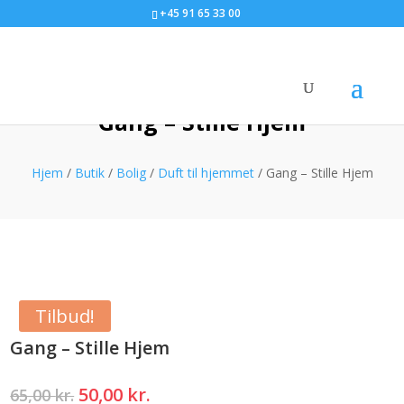
+45 91 65 33 00
Gang – Stille Hjem
Hjem
/
Butik
/
Bolig
/
Duft til hjemmet
/ Gang – Stille Hjem
Tilbud!
Gang – Stille Hjem
Den
Den
50,00
kr.
65,00
kr.