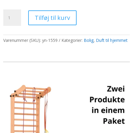
oprindelige
aktuelle
pris
pris
Gang
var:
er:
Tilføj til kurv
-
65,00 kr..
50,00 kr..
Stille
Hjem
antal
Varenummer (SKU):
yn-1559
Kategorier:
Bolig
,
Duft til hjemmet