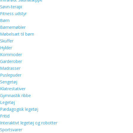
Søvn-terapi
Fitness udstyr
Børn
Børnemøbler
Møbelsæt til børn
Skuffer
Hylder
Kommoder
Garderober
Madrasser
Puslepuder
Sengetøj
Klatrestativer
Gymnastik ribbe
Legetøj
Pædagogisk legetøj
Fritid
Interaktivt legetøj og robotter
Sportsvarer