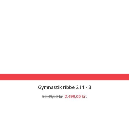
Gymnastik ribbe 2 i 1 - 3
Den
Den
3.249,00
kr.
2.499,00
kr.
oprindelige
aktuelle
pris
pris
var:
er:
3.249,00 kr..
2.499,00 kr..