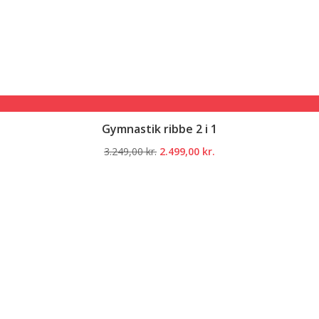
Gymnastik ribbe 2 i 1
Den
Den
3.249,00
kr.
2.499,00
kr.
oprindelige
aktuelle
pris
pris
var:
er:
3.249,00 kr..
2.499,00 kr..