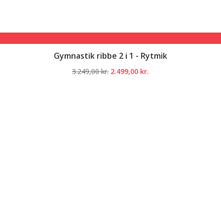
Gymnastik ribbe 2 i 1 - Rytmik
Den
Den
3.249,00
kr.
2.499,00
kr.
oprindelige
aktuelle
pris
pris
var:
er:
3.249,00 kr..
2.499,00 kr..