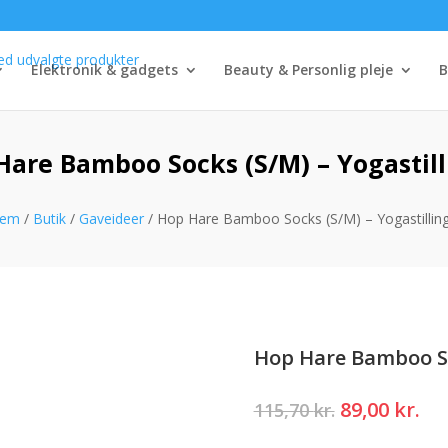
Elektronik & gadgets
Beauty & Personlig pleje
B
Hare Bamboo Socks (S/M) – Yogastill
jem
/
Butik
/
Gaveideer
/ Hop Hare Bamboo Socks (S/M) – Yogastillin
Hop Hare Bamboo Soc
Den
De
89,00
kr.
115,70
kr.
oprindelig
ak