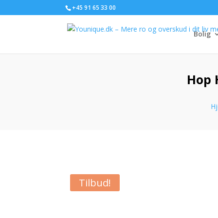
+45 91 65 33 00
Bolig
Hop 
H
Tilbud!