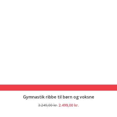
Gymnastik ribbe til børn og voksne
Den
Den
3.249,00
kr.
2.499,00
kr.
oprindelige
aktuelle
pris
pris