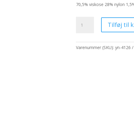
pris
pri
70,5% viskose 28% nylon 1,5%
var:
er:
115,70 kr..
89,
Hop
Tilføj til 
Hare
Bamboo
Socks
(S/M)
Varenummer (SKU):
yn-4126
-
Yogastillinger
antal