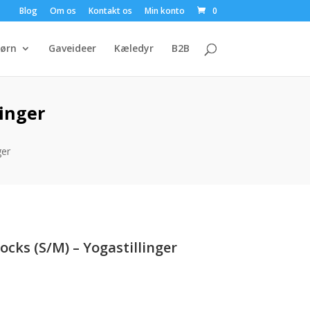
Blog
Om os
Kontakt os
Min konto
0
ørn
Gaveideer
Kæledyr
B2B
inger
ger
ks (S/M) – Yogastillinger
n
e
tuelle