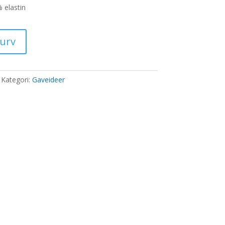
s
 elastin
00 kr..
kurv
Kategori:
Gaveideer