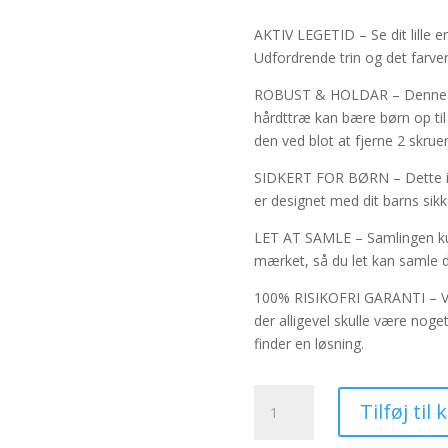
oprindeli
pris
AKTIV LEGETID – Se dit lille e
var:
Udfordrende trin og det farveri
1.754,00 kr
ROBUST & HOLDAR – Denne sam
hårdttræ kan bære børn op til
den ved blot at fjerne 2 skruer
SIDKERT FOR BØRN – Dette in
er designet med dit barns sikk
LET AT SAMLE – Samlingen kun
mærket, så du let kan samle de
100% RISIKOFRI GARANTI – Vi er
der alligevel skulle være noget
finder en løsning.
Klatretrekant
Tilføj til 
-
indendørs