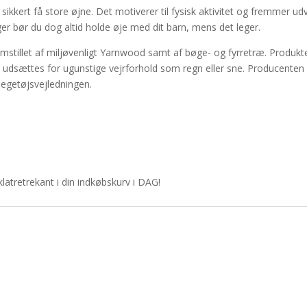
lt sikkert få store øjne. Det motiverer til fysisk aktivitet og fremmer 
 bør du dog altid holde øje med dit barn, mens det leger.
emstillet af miljøvenligt Yarnwood samt af bøge- og fyrretræ. Produkte
e udsættes for ugunstige vejrforhold som regn eller sne. Producenten
legetøjsvejledningen.
atretrekant i din indkøbskurv i DAG!