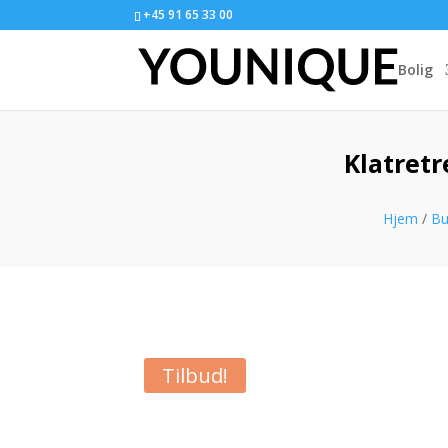
+45 91 65 33 00
Bolig
Klatretr
Hjem
/
Bu
Tilbud!