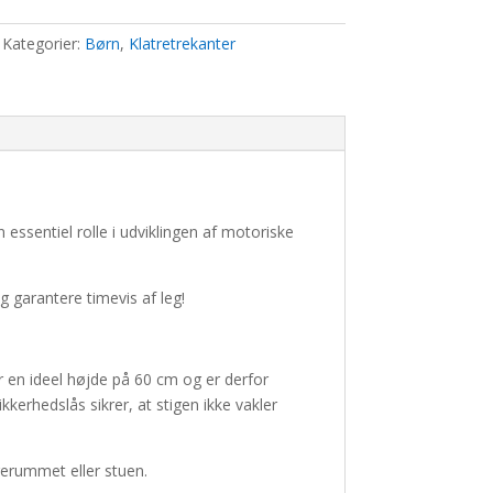
Kategorier:
Børn
,
Klatretrekanter
n essentiel rolle i udviklingen af motoriske
g garantere timevis af leg!
r en ideel højde på 60 cm og er derfor
erhedslås sikrer, at stigen ikke vakler
gerummet eller stuen.