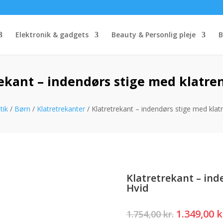
Elektronik & gadgets
Beauty & Personlig pleje
B
ekant – indendørs stige med klatre
tik
/
Børn
/
Klatretrekanter
/ Klatretrekant – indendørs stige med klat
Klatretrekant – ind
Hvid
Den
1.349,00
k
1.754,00
kr.