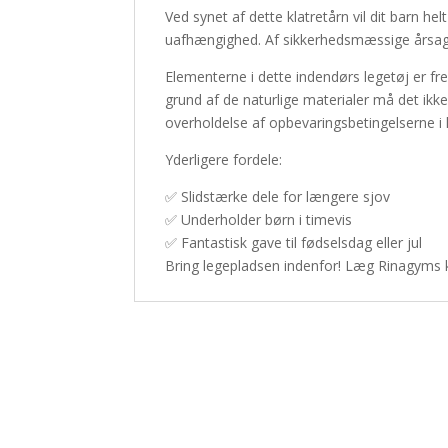
Ved synet af dette klatretårn vil dit barn he
uafhængighed. Af sikkerhedsmæssige årsager
Elementerne i dette indendørs legetøj er fr
grund af de naturlige materialer må det ikk
overholdelse af opbevaringsbetingelserne i 
Yderligere fordele:
✅ Slidstærke dele for længere sjov
✅ Underholder børn i timevis
✅ Fantastisk gave til fødselsdag eller jul
Bring legepladsen indenfor! Læg Rinagyms kl