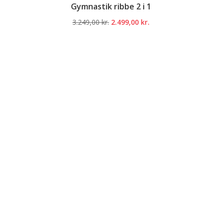
Gymnastik ribbe 2 i 1
Den
Den
3.249,00
kr.
2.499,00
kr.
oprindelige
aktuelle
pris
pris
var:
er:
3.249,00 kr..
2.499,00 kr..