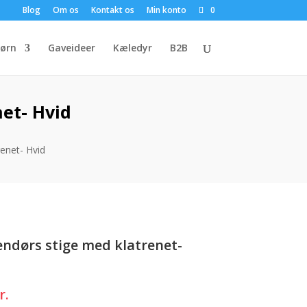
Blog
Om os
Kontakt os
Min konto
0
ørn
Gaveideer
Kæledyr
B2B
net- Hvid
renet- Hvid
endørs stige med klatrenet-
Den
r.