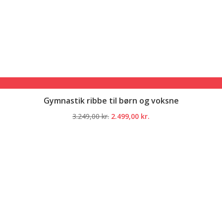
Gymnastik ribbe til børn og voksne
Den
Den
3.249,00
kr.
2.499,00
kr.
oprindelige
aktuelle
pris
pris
var:
er:
3.249,00 kr..
2.499,00 kr..