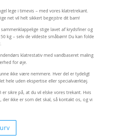
ge
aktuelle
pris
ngel lege i timevis – med vores klatretrekant.
er:
ge net vil helt sikkert begejstre dit barn!
..
1.349,00 kr..
menklappelige stige lavet af krydsfiner og
 50 kg – selv de vildeste småbørn! Du kan folde
.
dendørs klatrestativ med vandbaseret maling
erhed for øje.
ne ikke være nemmere. Hver del er tydeligt
t hele uden ekspertise eller specialværktøj.
 sikre på, at du vil elske vores trekant. Hvis
, der ikke er som det skal, så kontakt os, og vi
kurv