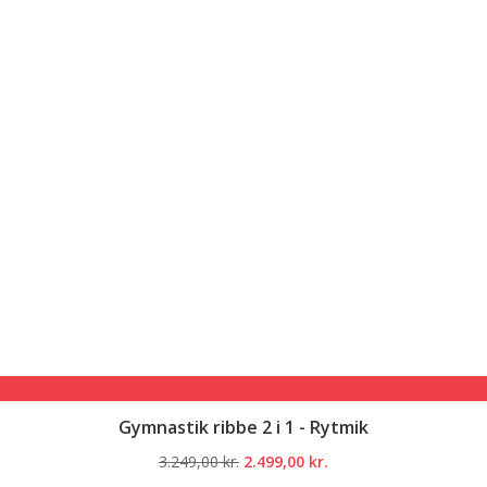
Gymnastik ribbe 2 i 1 - Rytmik
Den
Den
3.249,00
kr.
2.499,00
kr.
oprindelige
aktuelle