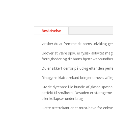
Beskrivelse
Ønsker du at fremme dit barns udvikling ge
Udover at være sjov, er fysisk aktivitet mege
færdigheder og dit barns hjerte-kar-sundhe
Du er sikkert derfor på udkig efter den perf
Rinagyms klatretrekant bringer timevis af le
Giv dit dyrebare lille bundle af glæde spæn
perfekt til småbørn. Desuden er stængerne 3
eller kollapser under brug.
Dette trætrekant er et must-have for enhver 