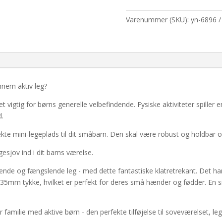
stige
med
Varenummer (SKU):
yn-6896
klatrenet-
Hvid
antal
nnem aktiv leg?
t vigtig for børns generelle velbefindende. Fysiske aktiviteter spiller e
d.
ekte mini-legeplads til dit småbarn. Den skal være robust og holdbar o
gesjov ind i dit barns værelse.
dende og fængslende leg - med dette fantastiske klatretrekant. Det ha
5mm tykke, hvilket er perfekt for deres små hænder og fødder. En sikk
familie med aktive børn - den perfekte tilføjelse til soveværelset, le