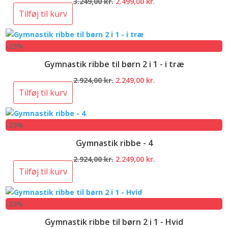
Den
Den
3.249,00
kr.
2.499,00
kr.
oprindelige
aktuelle
Tilføj til kurv
pris
pris
var:
er:
-23%
3.249,00 kr..
2.499,00 kr..
Gymnastik ribbe til børn 2 i 1 - i træ
Den
Den
2.924,00
kr.
2.249,00
kr.
oprindelige
aktuelle
Tilføj til kurv
pris
pris
var:
er:
-23%
2.924,00 kr..
2.249,00 kr..
Gymnastik ribbe - 4
Den
Den
2.924,00
kr.
2.249,00
kr.
oprindelige
aktuelle
Tilføj til kurv
pris
pris
var:
er:
-23%
2.924,00 kr..
2.249,00 kr..
Gymnastik ribbe til børn 2 i 1 - Hvid