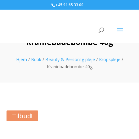
+45 91 65 33 00
Kraniebadebombe 40g
Hjem
/
Butik
/
Beauty & Personlig pleje
/
Kropspleje
/
Kraniebadebombe 40g
Tilbud!