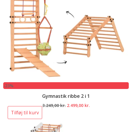
-23%
Gymnastik ribbe 2 i 1
Den
Den
3.249,00
kr.
2.499,00
kr.
oprindelige
aktuelle
Tilføj til kurv
pris
pris
var:
er: