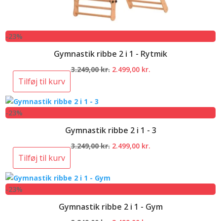
-23%
Gymnastik ribbe 2 i 1 - Rytmik
Den
Den
3.249,00
kr.
2.499,00
kr.
oprindelige
aktuelle
Tilføj til kurv
pris
pris
var:
er:
-23%
3.249,00 kr..
2.499,00 kr..
Gymnastik ribbe 2 i 1 - 3
Den
Den
3.249,00
kr.
2.499,00
kr.
oprindelige
aktuelle
Tilføj til kurv
pris
pris
var:
er:
-23%
3.249,00 kr..
2.499,00 kr..
Gymnastik ribbe 2 i 1 - Gym