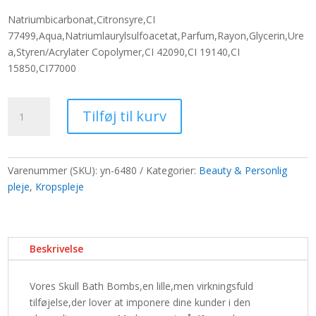
pris
pris
Natriumbicarbonat,Citronsyre,CI
var:
er:
77499,Aqua,Natriumlaurylsulfoacetat,Parfum,Rayon,Glycerin,Ure
65,00 kr..
50,00 kr..
a,Styren/Acrylater Copolymer,CI 42090,CI 19140,CI
15850,CI77000
Kraniebadebombe
Tilføj til kurv
40g
antal
Varenummer (SKU):
yn-6480
Kategorier:
Beauty & Personlig
pleje
,
Kropspleje
Beskrivelse
Vores Skull Bath Bombs,en lille,men virkningsfuld
tilføjelse,der lover at imponere dine kunder i den