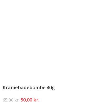
Kraniebadebombe 40g
Den
Den
50,00
kr.
65,00
kr.
oprindelige
aktuelle