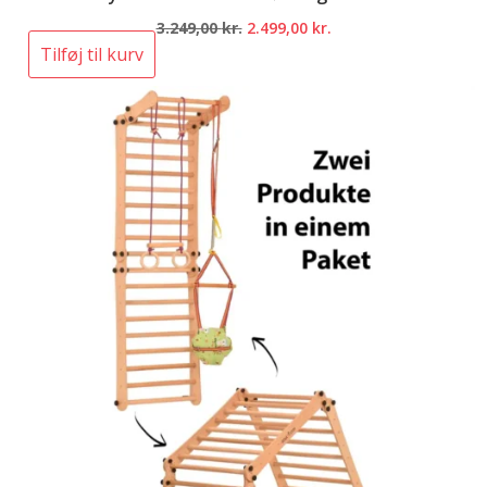
Den
Den
3.249,00
kr.
2.499,00
kr.
oprindelige
aktuelle
Tilføj til kurv
pris
pris
var:
er:
3.249,00 kr..
2.499,00 kr..