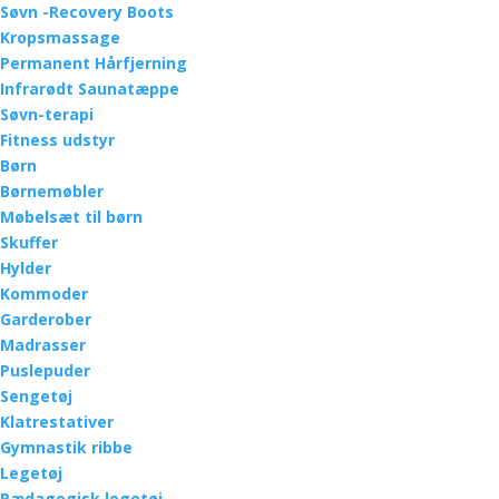
Søvn -Recovery Boots
Kropsmassage
Permanent Hårfjerning
Infrarødt Saunatæppe
Søvn-terapi
Fitness udstyr
Børn
Børnemøbler
Møbelsæt til børn
Skuffer
Hylder
Kommoder
Garderober
Madrasser
Puslepuder
Sengetøj
Klatrestativer
Gymnastik ribbe
Legetøj
Pædagogisk legetøj