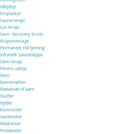
Hårpleje
Kropspleje
Sauna-terapi
Lys-terapi
Søvn -Recovery Boots
Kropsmassage
Permanent Hårfjerning
Infrarødt Saunatæppe
Søvn-terapi
Fitness udstyr
Børn
Børnemøbler
Møbelsæt til børn
Skuffer
Hylder
Kommoder
Garderober
Madrasser
Puslepuder