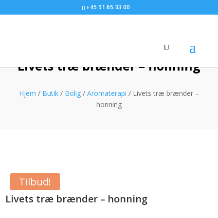
+45 91 65 33 00
Livets træ brænder – honning
Hjem
/
Butik
/
Bolig
/
Aromaterapi
/ Livets træ brænder –
honning
Tilbud!
Livets træ brænder – honning