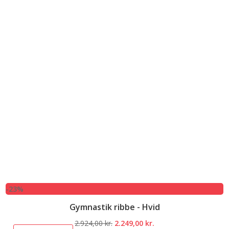
-23%
Gymnastik ribbe - Hvid
Den
Den
2.924,00
kr.
2.249,00
kr.