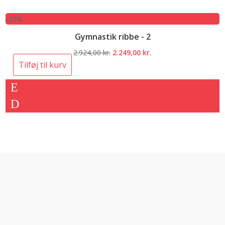
-23%
Gymnastik ribbe - 2
Den
Den
2.924,00
kr.
2.249,00
kr.
oprindelige
aktuelle
Tilføj til kurv
pris
pris
var:
er:
2.924,00 kr..
2.249,00 kr..