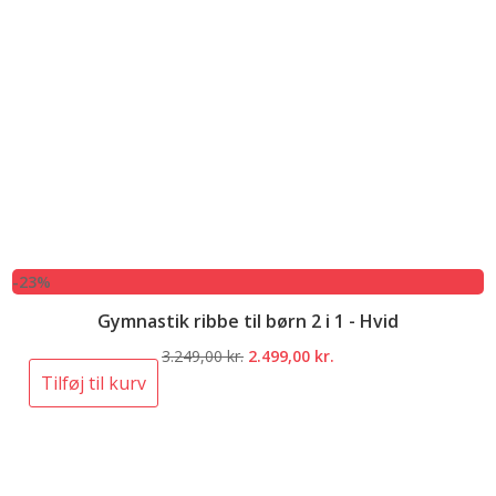
-23%
Gymnastik ribbe til børn 2 i 1 - Hvid
Den
Den
3.249,00
kr.
2.499,00
kr.
oprindelige
aktuelle
Tilføj til kurv
pris
pris
var:
er:
3.249,00 kr..
2.499,00 kr..