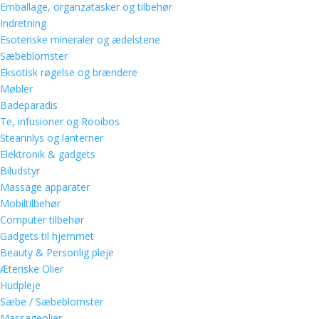
Emballage, organzatasker og tilbehør
Indretning
Esoteriske mineraler og ædelstene
Sæbeblomster
Eksotisk røgelse og brændere
Møbler
Badeparadis
Te, infusioner og Rooibos
Stearinlys og lanterner
Elektronik & gadgets
Biludstyr
Massage apparater
Mobiltilbehør
Computer tilbehør
Gadgets til hjemmet
Beauty & Personlig pleje
Æteriske Olier
Hudpleje
Sæbe / Sæbeblomster
Massageolier