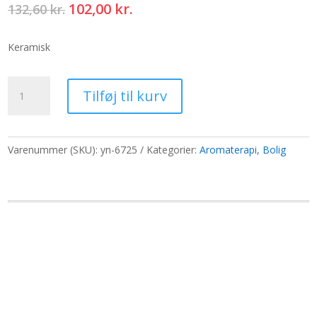
Den
Den
102,00
kr.
132,60
kr.
oprindelige
aktuelle
pris
pris
Keramisk
var:
er:
132,60 kr..
102,00 kr..
Livets
Tilføj til kurv
træ
brænder
-
honning
Varenummer (SKU):
yn-6725
Kategorier:
Aromaterapi
,
Bolig
antal