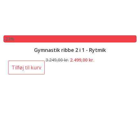
-23%
Gymnastik ribbe 2 i 1 - Rytmik
Den
Den
3.249,00
kr.
2.499,00
kr.
oprindelige
aktuelle
Tilføj til kurv
pris
pris
var:
er:
3.249,00 kr..
2.499,00 kr..