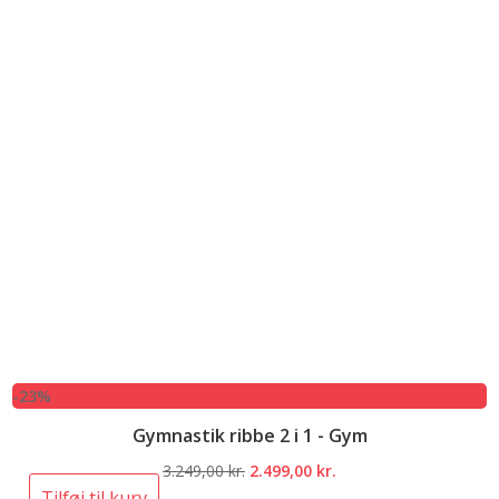
-23%
Gymnastik ribbe 2 i 1 - Gym
Den
Den
3.249,00
kr.
2.499,00
kr.
oprindelige
aktuelle
Tilføj til kurv