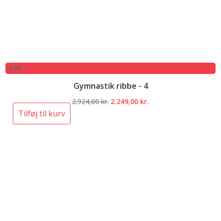
-23%
Gymnastik ribbe - 4
Den
Den
2.924,00
kr.
2.249,00
kr.
oprindelige
aktuelle
Tilføj til kurv
pris
pris
var:
er:
2.924,00 kr..
2.249,00 kr..