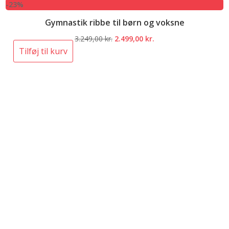
-23%
Gymnastik ribbe til børn og voksne
Den
Den
3.249,00
kr.
2.499,00
kr.
oprindelige
aktuelle
Tilføj til kurv
pris
pris
var:
er:
3.249,00 kr..
2.499,00 kr..