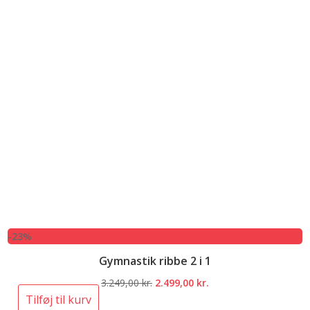
-23%
Gymnastik ribbe 2 i 1
Den
Den
3.249,00
kr.
2.499,00
kr.
oprindelige
aktuelle
Tilføj til kurv