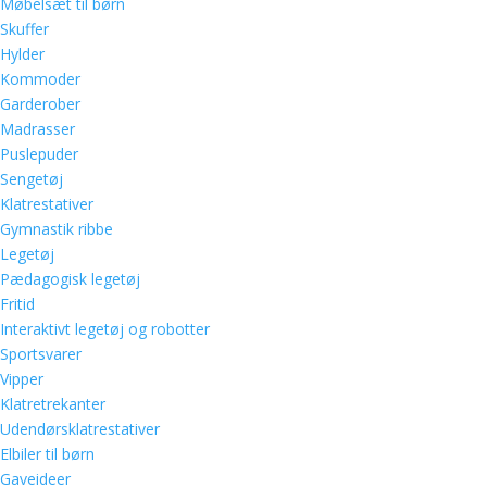
Møbelsæt til børn
Skuffer
Hylder
Kommoder
Garderober
Madrasser
Puslepuder
Sengetøj
Klatrestativer
Gymnastik ribbe
Legetøj
Pædagogisk legetøj
Fritid
Interaktivt legetøj og robotter
Sportsvarer
Vipper
Klatretrekanter
Udendørsklatrestativer
Elbiler til børn
Gaveideer