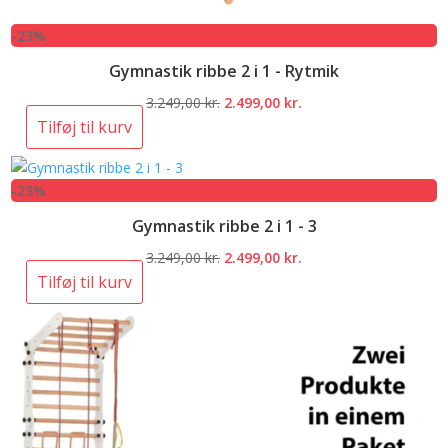
-23%
Gymnastik ribbe 2 i 1 - Rytmik
Den
Den
3.249,00
kr.
2.499,00
kr.
oprindelige
aktuelle
Tilføj til kurv
pris
pris
var:
er:
-23%
3.249,00 kr..
2.499,00 kr..
Gymnastik ribbe 2 i 1 - 3
Den
Den
3.249,00
kr.
2.499,00
kr.
oprindelige
aktuelle
Tilføj til kurv
pris
pris
var:
er:
3.249,00 kr..
2.499,00 kr..