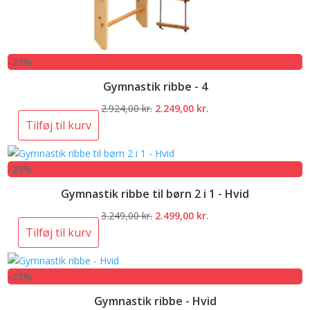
-23%
Gymnastik ribbe - 4
Den
Den
2.924,00
kr.
2.249,00
kr.
oprindelige
aktuelle
Tilføj til kurv
pris
pris
var:
er:
-23%
2.924,00 kr..
2.249,00 kr..
Gymnastik ribbe til børn 2 i 1 - Hvid
Den
Den
3.249,00
kr.
2.499,00
kr.
oprindelige
aktuelle
Tilføj til kurv
pris
pris
var:
er:
-23%
3.249,00 kr..
2.499,00 kr..
Gymnastik ribbe - Hvid