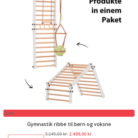
-23%
Gymnastik ribbe til børn og voksne
Den
Den
3.249,00
kr.
2.499,00
kr.