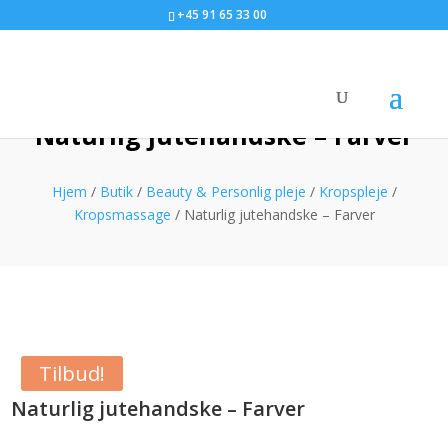
+45 91 65 33 00
Naturlig jutehandske – Farver
Hjem
/
Butik
/
Beauty & Personlig pleje
/
Kropspleje
/
Kropsmassage
/ Naturlig jutehandske – Farver
Tilbud!
Naturlig jutehandske – Farver