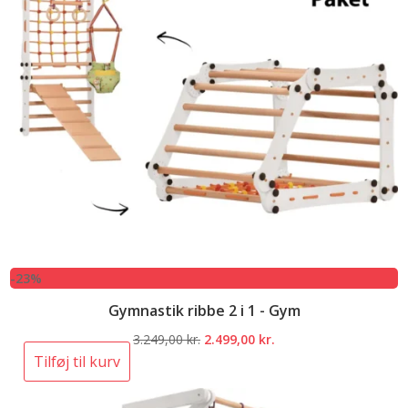
-23%
Gymnastik ribbe 2 i 1 - Gym
Den
Den
3.249,00
kr.
2.499,00
kr.
oprindelige
aktuelle
Tilføj til kurv
pris
pris
var:
er: