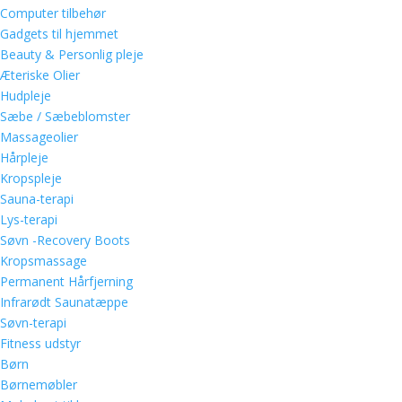
Computer tilbehør
Gadgets til hjemmet
Beauty & Personlig pleje
Æteriske Olier
Hudpleje
Sæbe / Sæbeblomster
Massageolier
Hårpleje
Kropspleje
Sauna-terapi
Lys-terapi
Søvn -Recovery Boots
Kropsmassage
Permanent Hårfjerning
Infrarødt Saunatæppe
Søvn-terapi
Fitness udstyr
Børn
Børnemøbler