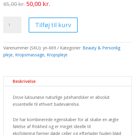
Den
Den
50,00
kr.
65,00
kr.
oprindelige
aktuelle
pris
pris
Naturlig
var:
er:
Tilføj til kurv
jutehandske
65,00 kr..
50,00 kr..
-
Farver
antal
Varenummer (SKU):
yn-669
Kategorier:
Beauty & Personlig
pleje
,
Kropsmassage
,
Kropspleje
Beskrivelse
Disse luksuriøse naturlige jutehandsker er absolut
essentielle til ethvert badeværelse.
De har kombinerede egenskaber for at skabe en ægte
følelse af friskhed og er meget ideelle til
eksfoliering,fjerner døde celler og efterlader huden blød