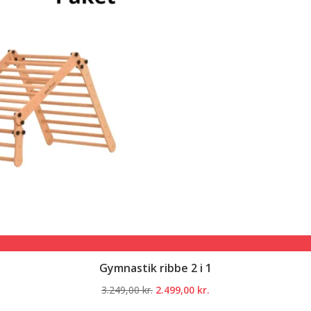
Gymnastik ribbe 2 i 1
Den
Den
3.249,00
kr.
2.499,00
kr.
oprindelige
aktuelle