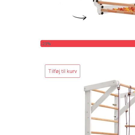
-23%
Tilføj til kurv