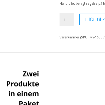
pris
pris
Håndrullet belagt røgelse på
var:
er:
65,00 kr..
50,0
Satya
Tilføj til 
Black
Crystal
Røgelse
-
Varenummer (SKU):
yn-1650
15g
antal