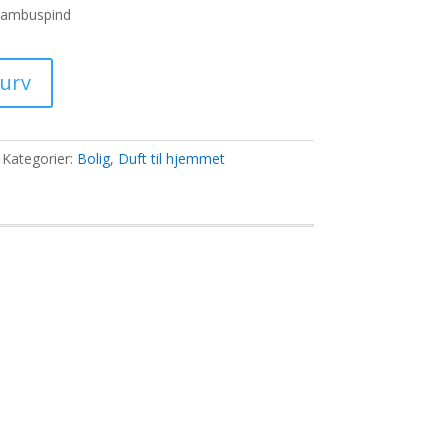
 bambuspind
0 kr..
kurv
Kategorier:
Bolig
,
Duft til hjemmet