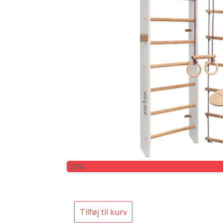
-23%
Tilføj til kurv