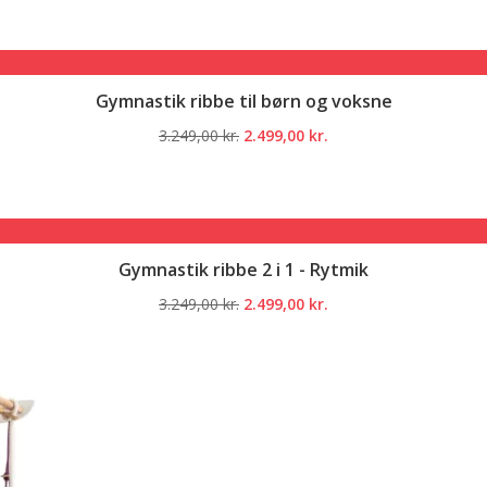
pris
pris
var:
er:
3.249,00 kr..
2.499,00 kr..
Gymnastik ribbe til børn og voksne
Den
Den
3.249,00
kr.
2.499,00
kr.
oprindelige
aktuelle
pris
pris
var:
er:
3.249,00 kr..
2.499,00 kr..
Gymnastik ribbe 2 i 1 - Rytmik
Den
Den
3.249,00
kr.
2.499,00
kr.
oprindelige
aktuelle
pris
pris
var:
er:
3.249,00 kr..
2.499,00 kr..