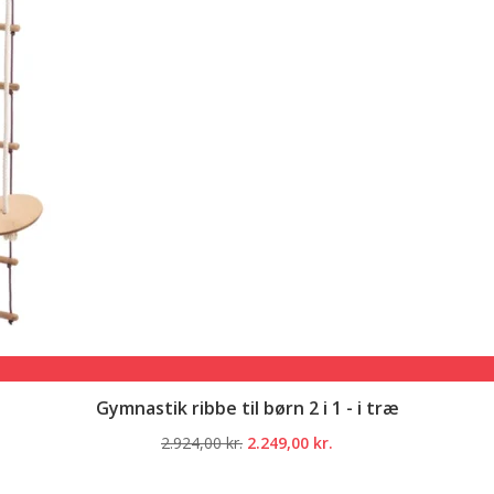
Gymnastik ribbe til børn 2 i 1 - i træ
Den
Den
2.924,00
kr.
2.249,00
kr.
oprindelige
aktuelle
pris
pris