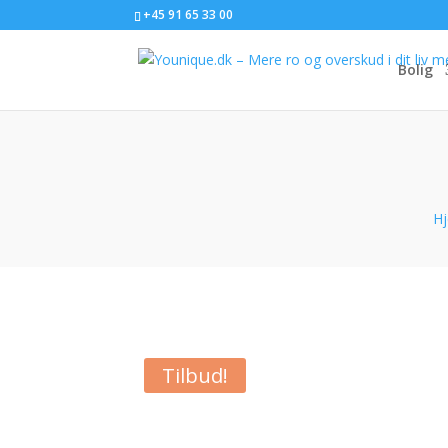
+45 91 65 33 00
Bolig
H
Tilbud!