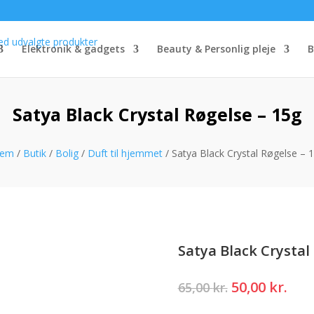
Elektronik & gadgets
Beauty & Personlig pleje
B
Satya Black Crystal Røgelse – 15g
jem
/
Butik
/
Bolig
/
Duft til hjemmet
/ Satya Black Crystal Røgelse – 
Satya Black Crystal
Den
Den
50,00
kr.
65,00
kr.
oprindelige
akt