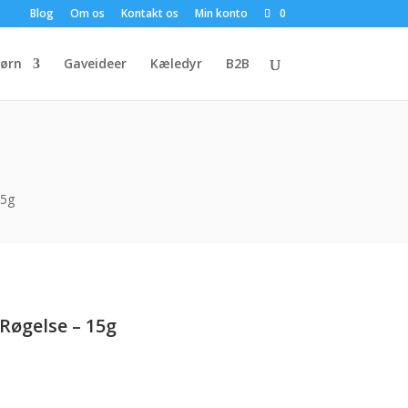
Blog
Om os
Kontakt os
Min konto
0
ørn
Gaveideer
Kæledyr
B2B
15g
 Røgelse – 15g
uelle