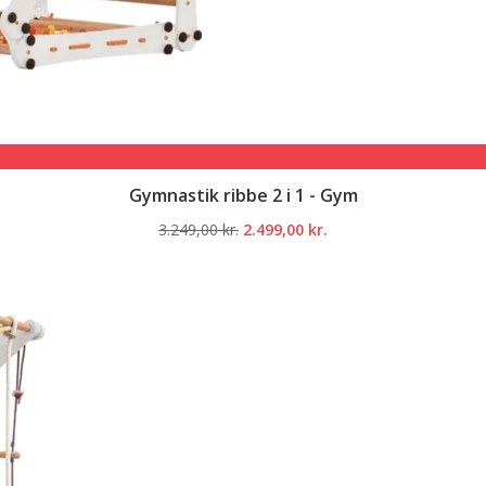
Gymnastik ribbe 2 i 1 - Gym
Den
Den
3.249,00
kr.
2.499,00
kr.
oprindelige
aktuelle
pris
pris
var:
er:
3.249,00 kr..
2.499,00 kr..