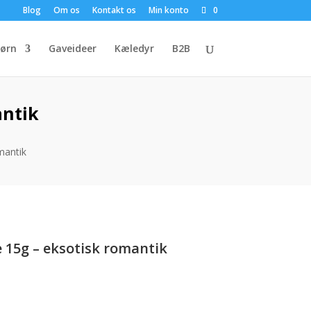
Blog
Om os
Kontakt os
Min konto
0
ørn
Gaveideer
Kæledyr
B2B
antik
mantik
 15g – eksotisk romantik
uelle