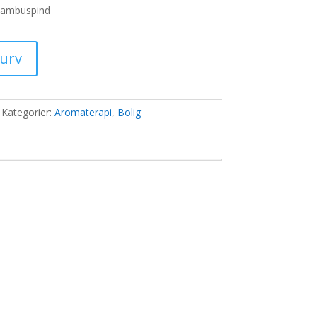
 bambuspind
0 kr..
kurv
Kategorier:
Aromaterapi
,
Bolig