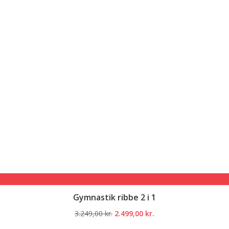
Gymnastik ribbe 2 i 1
Den
Den
3.249,00
kr.
2.499,00
kr.
oprindelige
aktuelle