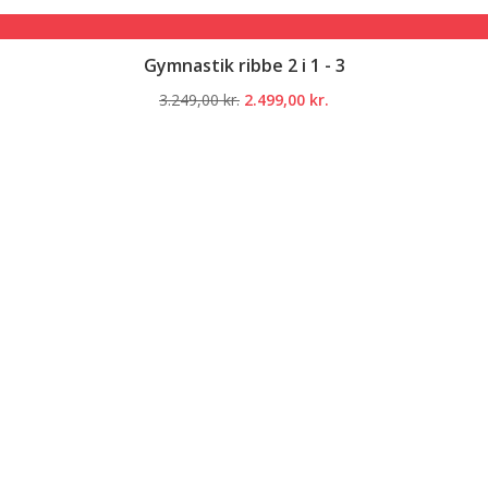
Gymnastik ribbe 2 i 1 - 3
Den
Den
3.249,00
kr.
2.499,00
kr.
oprindelige
aktuelle
pris
pris
var:
er:
3.249,00 kr..
2.499,00 kr..