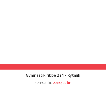
Gymnastik ribbe 2 i 1 - Rytmik
Den
Den
3.249,00
kr.
2.499,00
kr.
oprindelige
aktuelle
pris
pris
var:
er:
3.249,00 kr..
2.499,00 kr..