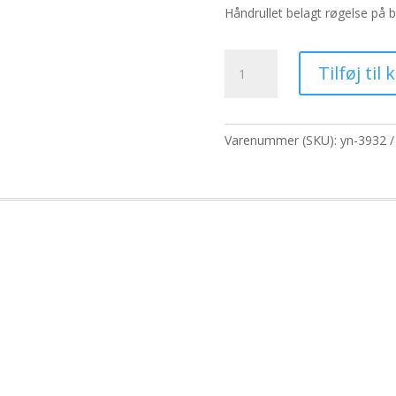
pris
pris
Håndrullet belagt røgelse på
var:
er:
65,00 kr..
50,0
Satya
Tilføj til 
røgelsespinde
15g
-
eksotisk
Varenummer (SKU):
yn-3932
romantik
antal