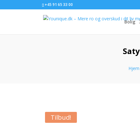
+45 91 65 33 00
Bolig
Saty
Hjem
Tilbud!