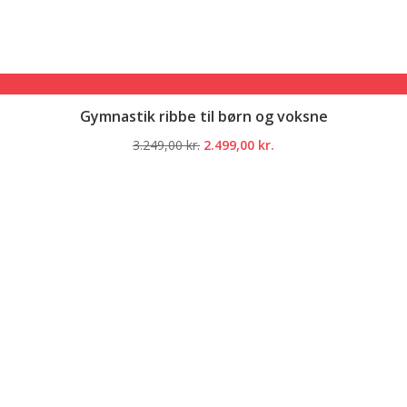
Gymnastik ribbe til børn og voksne
Den
Den
3.249,00
kr.
2.499,00
kr.
oprindelige
aktuelle
pris
pris
var:
er:
3.249,00 kr..
2.499,00 kr..