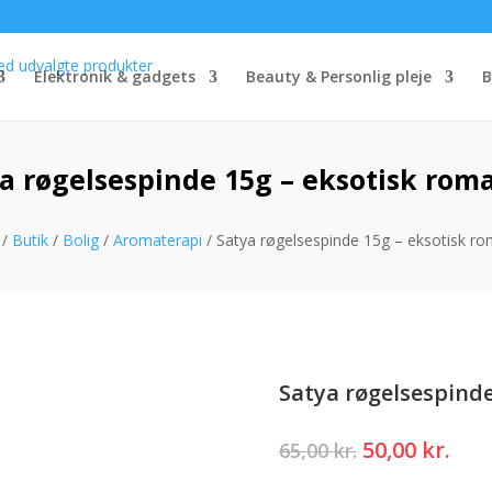
Elektronik & gadgets
Beauty & Personlig pleje
B
a røgelsespinde 15g – eksotisk rom
/
Butik
/
Bolig
/
Aromaterapi
/ Satya røgelsespinde 15g – eksotisk ro
Satya røgelsespinde
Den
Den
50,00
kr.
65,00
kr.
oprindelige
akt