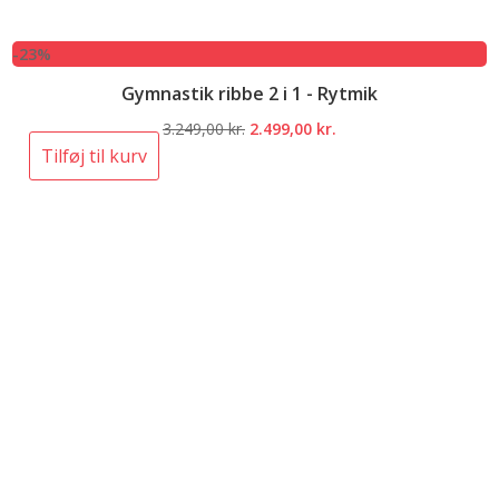
-23%
Gymnastik ribbe 2 i 1 - Rytmik
Den
Den
3.249,00
kr.
2.499,00
kr.
oprindelige
aktuelle
Tilføj til kurv
pris
pris
var:
er:
3.249,00 kr..
2.499,00 kr..