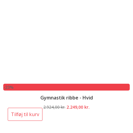
-23%
Gymnastik ribbe - Hvid
Den
Den
2.924,00
kr.
2.249,00
kr.
oprindelige
aktuelle
Tilføj til kurv
pris
pris
var:
er: