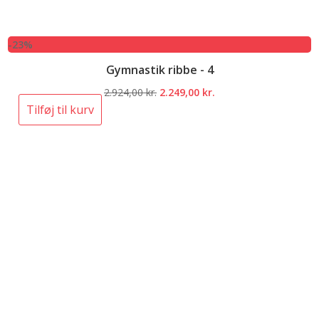
-23%
Gymnastik ribbe - 4
Den
Den
2.924,00
kr.
2.249,00
kr.
oprindelige
aktuelle
Tilføj til kurv
pris
pris
var:
er:
2.924,00 kr..
2.249,00 kr..