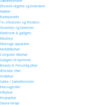
Sæbeblomster
Eksotisk røgelse og brændere
Møbler
Badeparadis
Te, infusioner og Rooibos
Stearinlys og lanterner
Elektronik & gadgets
Biludstyr
Massage apparater
Mobiltilbehør
Computer tilbehør
Gadgets til hjemmet
Beauty & Personlig pleje
Æteriske Olier
Hudpleje
Sæbe / Sæbeblomster
Massageolier
Hårpleje
Kropspleje
Sauna-terapi