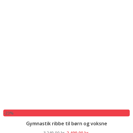
-23%
Gymnastik ribbe til børn og voksne
Den
Den
3.249,00
kr.
2.499,00
kr.