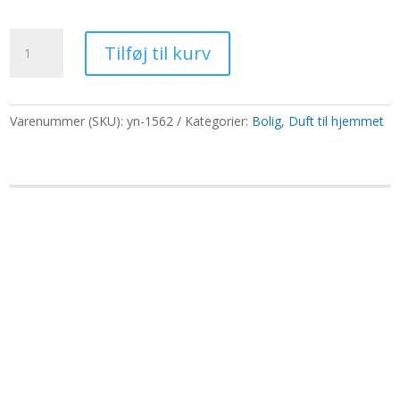
oprindelige
aktuelle
pris
pris
Værelse
var:
er:
Tilføj til kurv
-
65,00 kr..
50,00 kr..
Midnatsroser
antal
Varenummer (SKU):
yn-1562
Kategorier:
Bolig
,
Duft til hjemmet