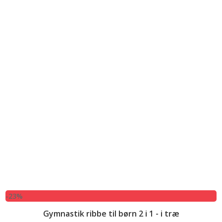
-23%
Gymnastik ribbe til børn 2 i 1 - i træ