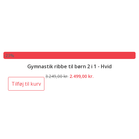
-23%
Gymnastik ribbe til børn 2 i 1 - Hvid
Den
Den
3.249,00
kr.
2.499,00
kr.
oprindelige
aktuelle
Tilføj til kurv
pris
pris
var:
er:
3.249,00 kr..
2.499,00 kr..