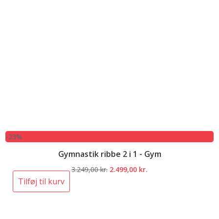
-23%
Gymnastik ribbe 2 i 1 - Gym
Den
Den
3.249,00
kr.
2.499,00
kr.
oprindelige
aktuelle
Tilføj til kurv
pris
pris
var:
er:
3.249,00 kr..
2.499,00 kr..