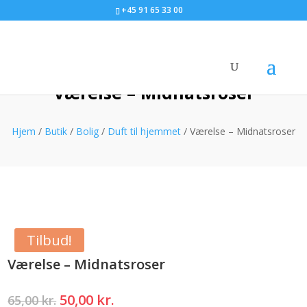
+45 91 65 33 00
Værelse – Midnatsroser
Hjem
/
Butik
/
Bolig
/
Duft til hjemmet
/ Værelse – Midnatsroser
Tilbud!
Værelse – Midnatsroser
Den
Den
50,00
kr.
65,00
kr.