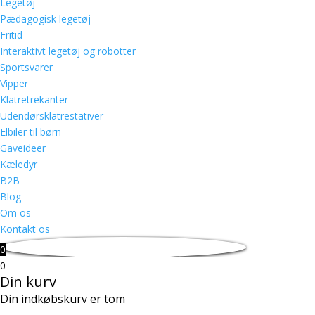
Legetøj
Pædagogisk legetøj
Fritid
Interaktivt legetøj og robotter
Sportsvarer
Vipper
Klatretrekanter
Udendørsklatrestativer
Elbiler til børn
Gaveideer
Kæledyr
B2B
Blog
Om os
Kontakt os
0
0
Din kurv
Din indkøbskurv er tom