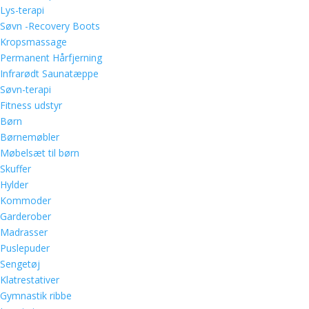
Lys-terapi
Søvn -Recovery Boots
Kropsmassage
Permanent Hårfjerning
Infrarødt Saunatæppe
Søvn-terapi
Fitness udstyr
Børn
Børnemøbler
Møbelsæt til børn
Skuffer
Hylder
Kommoder
Garderober
Madrasser
Puslepuder
Sengetøj
Klatrestativer
Gymnastik ribbe