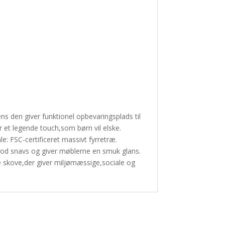
ns den giver funktionel opbevaringsplads til
 et legende touch,som børn vil elske.
e: FSC-certificeret massivt fyrretræ.
 mod snavs og giver møblerne en smuk glans.
ede skove,der giver miljømæssige,sociale og