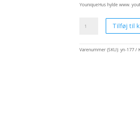
pris
YouniqueHus hylde
www. you
var:
3.812,00 kr
YouniqueHus
Tilføj til 
hylde,GREEN
Limited
antal
Varenummer (SKU):
yn-177