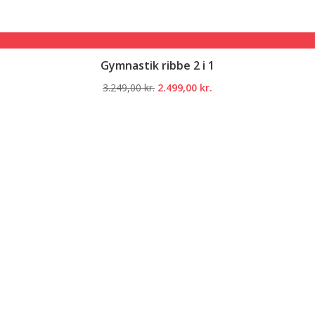
Gymnastik ribbe 2 i 1
Den
Den
3.249,00
kr.
2.499,00
kr.
oprindelige
aktuelle
pris
pris
var:
er:
3.249,00 kr..
2.499,00 kr..