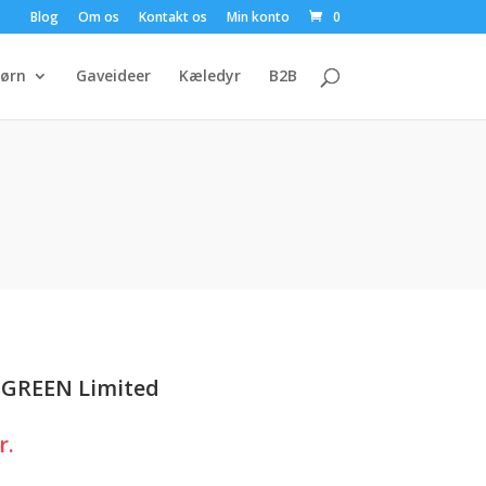
Blog
Om os
Kontakt os
Min konto
0
ørn
Gaveideer
Kæledyr
B2B
,GREEN Limited
Den
r.
ge
aktuelle