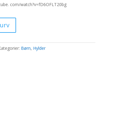
pris
tube. com/watch?v=fD6OFLT20bg
er:
..
3.465,00 kr..
kurv
Kategorier:
Børn
,
Hylder