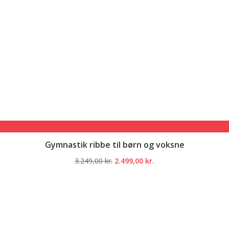
Gymnastik ribbe til børn og voksne
Den
Den
3.249,00
kr.
2.499,00
kr.
oprindelige
aktuelle
pris
pris
var:
er:
3.249,00 kr..
2.499,00 kr..