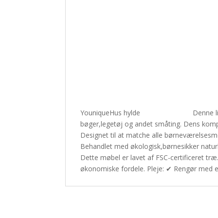
YouniqueHus hylde
Denne li
bøger,legetøj og andet småting. Dens kompak
Designet til at matche alle børneværelsesmøb
Behandlet med økologisk,børnesikker naturl
Dette møbel er lavet af FSC-certificeret træ
økonomiske fordele. Pleje: ✔ Rengør med en