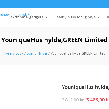
Elektronik & gadgets
Beauty & Personlig pleje
B
YouniqueHus hylde,GREEN Limited
Hjem
/
Butik
/
Børn
/
Hylder
/ YouniqueHus hylde,GREEN Limited
YouniqueHus hylde
Den
3.465,00
k
3.812,00
kr.
oprindeli