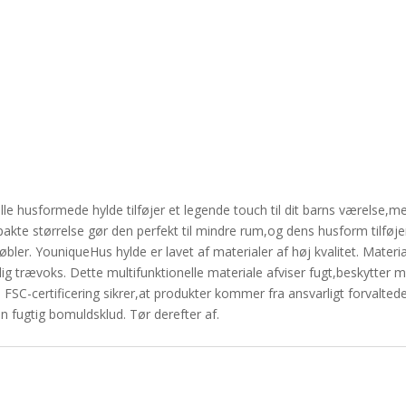
lle husformede hylde tilføjer et legende touch til dit barns værelse,me
te størrelse gør den perfekt til mindre rum,og dens husform tilføjer
ler. YouniqueHus hylde er lavet af materialer af høj kvalitet. Material
ig trævoks. Dette multifunktionelle materiale afviser fugt,beskytter
. FSC-certificering sikrer,at produkter kommer fra ansvarligt forvalt
 fugtig bomuldsklud. Tør derefter af.