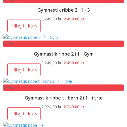
3.249,00 kr..
2.499,00 kr..
Gymnastik ribbe 2 i 1 - 3
Den
Den
3.249,00
kr.
2.499,00
kr.
oprindelige
aktuelle
Tilføj til kurv
pris
pris
var:
er:
-23%
3.249,00 kr..
2.499,00 kr..
Gymnastik ribbe 2 i 1 - Gym
Den
Den
3.249,00
kr.
2.499,00
kr.
oprindelige
aktuelle
Tilføj til kurv
pris
pris
var:
er:
-23%
3.249,00 kr..
2.499,00 kr..
Gymnastik ribbe til børn 2 i 1 - i træ
Den
Den
2.924,00
kr.
2.249,00
kr.
oprindelige
aktuelle
Tilføj til kurv
pris
pris
var:
er: