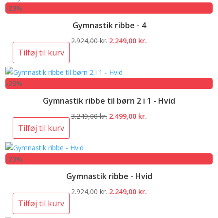
-23%
2.924,00 kr..
2.249,00 kr..
Gymnastik ribbe - 4
Den
Den
2.924,00
kr.
2.249,00
kr.
oprindelige
aktuelle
Tilføj til kurv
pris
pris
var:
er:
-23%
2.924,00 kr..
2.249,00 kr..
Gymnastik ribbe til børn 2 i 1 - Hvid
Den
Den
3.249,00
kr.
2.499,00
kr.
oprindelige
aktuelle
Tilføj til kurv
pris
pris
var:
er:
-23%
3.249,00 kr..
2.499,00 kr..
Gymnastik ribbe - Hvid
Den
Den
2.924,00
kr.
2.249,00
kr.
oprindelige
aktuelle
Tilføj til kurv
pris
pris