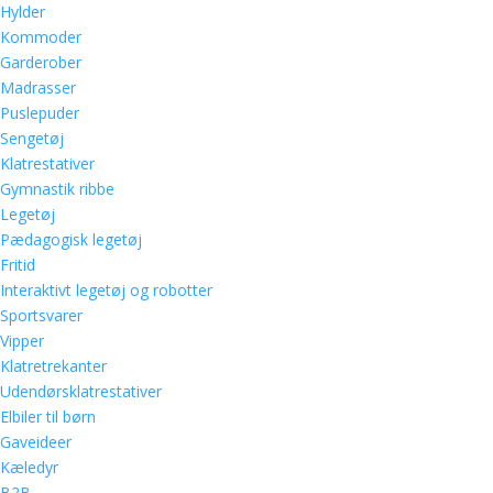
Hylder
Kommoder
Garderober
Madrasser
Puslepuder
Sengetøj
Klatrestativer
Gymnastik ribbe
Legetøj
Pædagogisk legetøj
Fritid
Interaktivt legetøj og robotter
Sportsvarer
Vipper
Klatretrekanter
Udendørsklatrestativer
Elbiler til børn
Gaveideer
Kæledyr
B2B