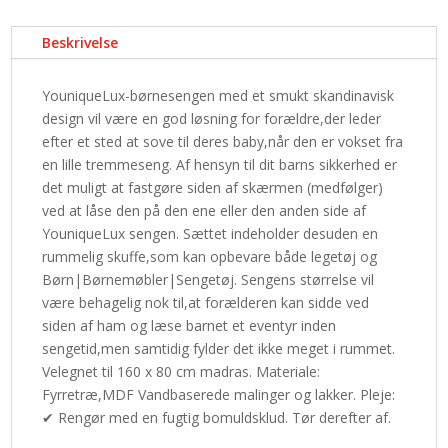
Beskrivelse
YouniqueLux-børnesengen med et smukt skandinavisk
design vil være en god løsning for forældre,der leder
efter et sted at sove til deres baby,når den er vokset fra
en lille tremmeseng. Af hensyn til dit barns sikkerhed er
det muligt at fastgøre siden af skærmen (medfølger)
ved at låse den på den ene eller den anden side af
YouniqueLux sengen. Sættet indeholder desuden en
rummelig skuffe,som kan opbevare både legetøj og
Børn|Børnemøbler|Sengetøj. Sengens størrelse vil
være behagelig nok til,at forælderen kan sidde ved
siden af ham og læse barnet et eventyr inden
sengetid,men samtidig fylder det ikke meget i rummet.
Velegnet til 160 x 80 cm madras. Materiale:
Fyrretræ,MDF Vandbaserede malinger og lakker. Pleje:
✔ Rengør med en fugtig bomuldsklud. Tør derefter af.