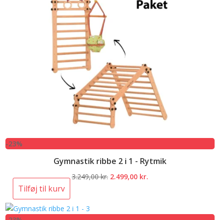
-23%
Gymnastik ribbe 2 i 1 - Rytmik
Den
Den
3.249,00
kr.
2.499,00
kr.
oprindelige
aktuelle
Tilføj til kurv
pris
pris
var:
er:
-23%