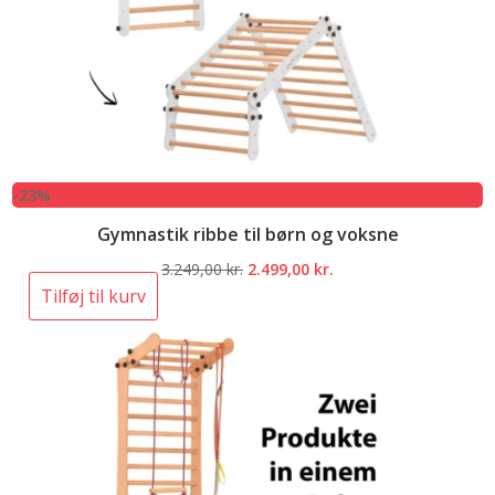
-23%
Gymnastik ribbe til børn og voksne
Den
Den
3.249,00
kr.
2.499,00
kr.
oprindelige
aktuelle
Tilføj til kurv
pris
pris
var:
er:
3.249,00 kr..
2.499,00 kr..