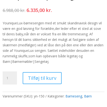
Den
Den
6.335,00
kr.
6.988,00
kr.
oprindelige
aktuelle
pris
pris
YouniqueLux-børnesengen med et smukt skandinavisk design vil
var:
er:
være en god løsning for forældre,der leder efter et sted at sove
6.988,00 kr..
6.335,00 kr..
til deres baby,når den er vokset fra en lille tremmeseng. Af
hensyn til dit barns sikkerhed er det muligt at fastgøre siden af
skærmen (medfølger) ved at låse den på den ene eller den anden
side af YouniqueLux sengen. Sættet indeholder desuden en
rummelig skuffe,som kan opbevare både legetøj og
Børn|Børnemøbler|Sengetøj.
YouniqueLux
Tilføj til kurv
Børn|Barneseng,HVID
antal
Varenummer (SKU):
yn-150
Kategorier:
Barneseng
,
Børn