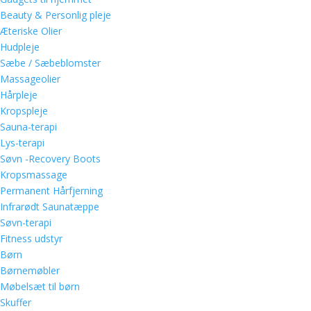
Beauty & Personlig pleje
Æteriske Olier
Hudpleje
Sæbe / Sæbeblomster
Massageolier
Hårpleje
Kropspleje
Sauna-terapi
Lys-terapi
Søvn -Recovery Boots
Kropsmassage
Permanent Hårfjerning
Infrarødt Saunatæppe
Søvn-terapi
Fitness udstyr
Børn
Børnemøbler
Møbelsæt til børn
Skuffer