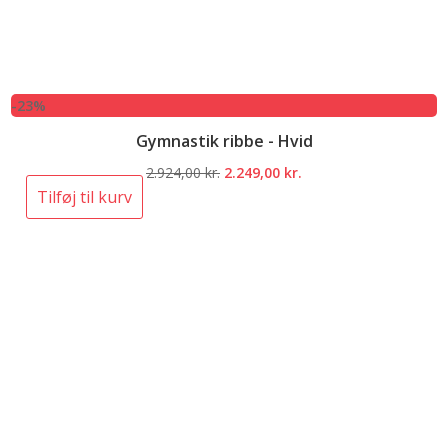
-23%
Gymnastik ribbe - Hvid
Den
Den
2.924,00
kr.
2.249,00
kr.
oprindelige
aktuelle
Tilføj til kurv
pris
pris
var:
er:
2.924,00 kr..
2.249,00 kr..