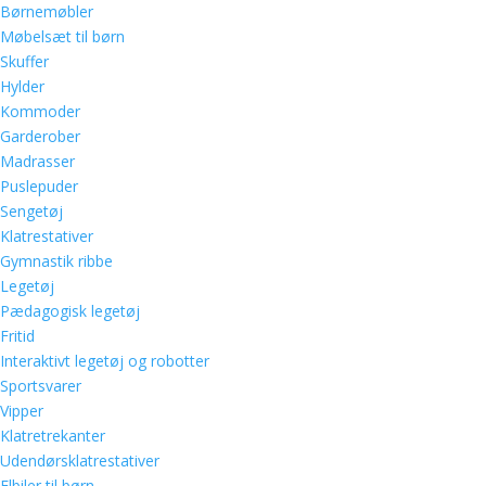
Børnemøbler
Møbelsæt til børn
Skuffer
Hylder
Kommoder
Garderober
Madrasser
Puslepuder
Sengetøj
Klatrestativer
Gymnastik ribbe
Legetøj
Pædagogisk legetøj
Fritid
Interaktivt legetøj og robotter
Sportsvarer
Vipper
Klatretrekanter
Udendørsklatrestativer
Elbiler til børn