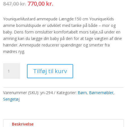
Den
Den
770,00
kr.
847,00
kr.
oprindelige
aktuelle
pris
pris
YouniqueMustard ammepude Længde:150 cm YouniqueKids
var:
er:
amme bomuldspude er udviklet med tanke på både – mor og
847,00 kr..
770,00 kr..
baby. Dens form omslutter komfortabelt mors talje,så under en
amning kan du lægge din baby på den for at tage vægten af dine
hænder. Ammepude reducerer spændinger og smerter fra
mødres ryg.
YouniqueMustard
Tilføj til kurv
ammepude
antal
Varenummer (SKU):
yn-294
Kategorier:
Børn
,
Børnemøbler
,
Sengetøj
Beskrivelse