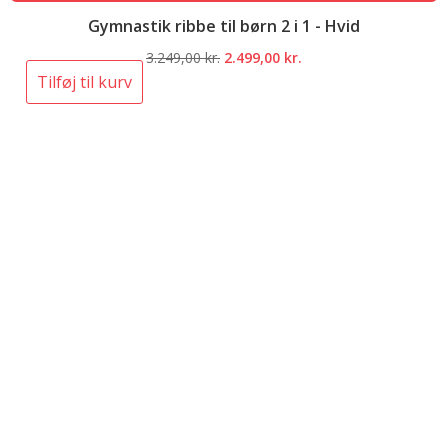
Gymnastik ribbe til børn 2 i 1 - Hvid
Den
Den
3.249,00
kr.
2.499,00
kr.
oprindelige
aktuelle
Tilføj til kurv
pris
pris
var:
er:
3.249,00 kr..
2.499,00 kr..