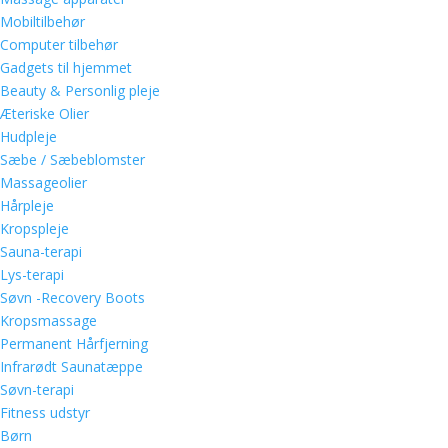
Mobiltilbehør
Computer tilbehør
Gadgets til hjemmet
Beauty & Personlig pleje
Æteriske Olier
Hudpleje
Sæbe / Sæbeblomster
Massageolier
Hårpleje
Kropspleje
Sauna-terapi
Lys-terapi
Søvn -Recovery Boots
Kropsmassage
Permanent Hårfjerning
Infrarødt Saunatæppe
Søvn-terapi
Fitness udstyr
Børn