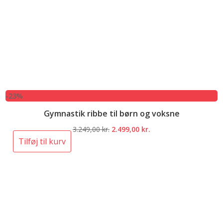
-23%
Gymnastik ribbe til børn og voksne
Den
Den
3.249,00
kr.
2.499,00
kr.
oprindelige
aktuelle
Tilføj til kurv
pris
pris
var:
er:
3.249,00 kr..
2.499,00 kr..