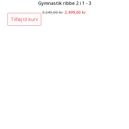
Gymnastik ribbe 2 i 1 - 3
Den
Den
3.249,00
kr.
2.499,00
kr.
oprindelige
aktuelle
Tilføj til kurv
pris
pris
var:
er:
3.249,00 kr..
2.499,00 kr..