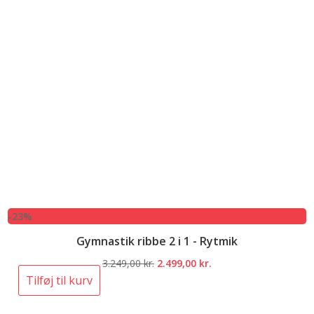
-23%
Gymnastik ribbe 2 i 1 - Rytmik
Den
Den
3.249,00
kr.
2.499,00
kr.
oprindelige
aktuelle
Tilføj til kurv
pris
pris
var:
er: