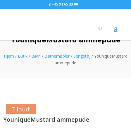
+45 91 65 33 00
YouniqueMustard ammepude
Hjem
/
Butik
/
Børn
/
Børnemøbler
/
Sengetøj
/ YouniqueMustard
ammepude
Tilbud!
YouniqueMustard ammepude