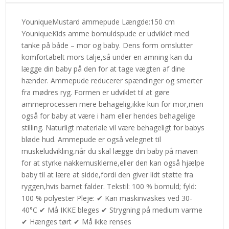
YouniqueMustard ammepude Længde:150 cm
YouniqueKids amme bomuldspude er udviklet med
tanke på både – mor og baby. Dens form omslutter
komfortabelt mors talje,så under en amning kan du
lægge din baby på den for at tage vægten af dine
hænder. Ammepude reducerer spændinger og smerter
fra mødres ryg. Formen er udviklet til at gøre
ammeprocessen mere behagelig,ikke kun for mor,men
også for baby at være i ham eller hendes behagelige
stilling. Naturligt materiale vil være behageligt for babys
bløde hud. Ammepude er også velegnet til
muskeludvikling,når du skal lægge din baby på maven
for at styrke nakkemusklerne,eller den kan også hjælpe
baby til at lære at sidde,fordi den giver lidt støtte fra
ryggen,hvis barnet falder. Tekstil: 100 % bomuld; fyld:
100 % polyester Pleje: ✔ Kan maskinvaskes ved 30-
40°C ✔ Må IKKE bleges ✔ Strygning på medium varme
✔ Hænges tørt ✔ Må ikke renses