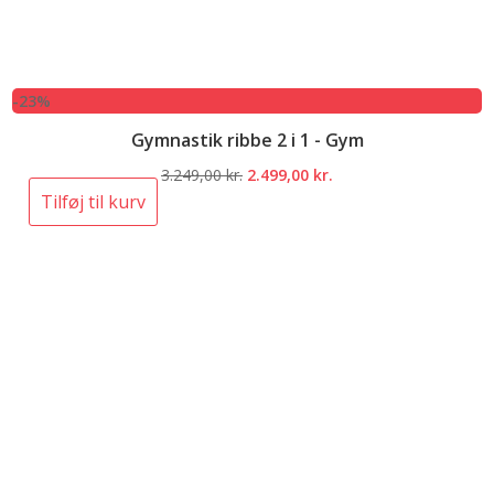
-23%
Gymnastik ribbe 2 i 1 - Gym
Den
Den
3.249,00
kr.
2.499,00
kr.
oprindelige
aktuelle
Tilføj til kurv
pris
pris
var:
er:
3.249,00 kr..
2.499,00 kr..