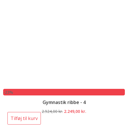
-23%
Gymnastik ribbe - 4
Den
Den
2.924,00
kr.
2.249,00
kr.
oprindelige
aktuelle
Tilføj til kurv
pris
pris