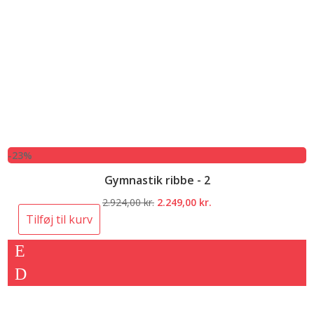
-23%
Gymnastik ribbe - 2
Den
Den
2.924,00
kr.
2.249,00
kr.
oprindelige
aktuelle
Tilføj til kurv
pris
pris
var:
er:
2.924,00 kr..
2.249,00 kr..