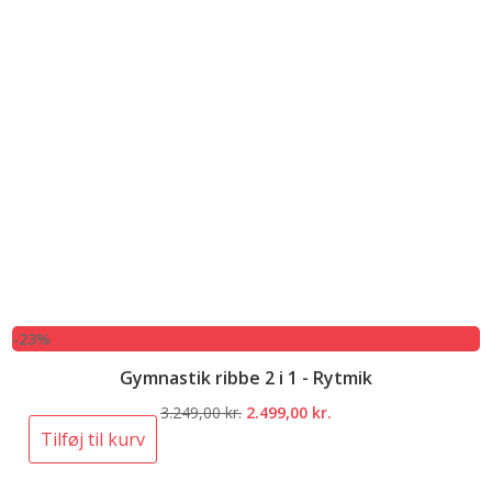
-23%
Gymnastik ribbe 2 i 1 - Rytmik
Den
Den
3.249,00
kr.
2.499,00
kr.
oprindelige
aktuelle
Tilføj til kurv
pris
pris
var:
er: