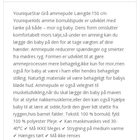
YouniqueStar Grå ammepude
Længde
:150 cm
YouniqueKids amme bomuldspude er udviklet med
tanke på både – mor og baby. Dens form omslutter
komfortabelt mors talje,så under en amning kan du
lægge din baby på den for at tage vægten af dine
hænder. Ammepude reducerer spændinger og smerter
fra mødres ryg. Formen er udviklet til at gøre
ammeprocessen mere behagelig,ikke kun for mor,men
også for baby at være i ham eller hendes behagelige
stilling. Naturligt materiale vil være behageligt for babys
bløde hud. Ammepude er også velegnet til
muskeludvikling,når du skal lægge din baby på maven
for at styrke nakkemusklerne,eller den kan også hjælpe
baby til at lære at sidde,fordi den giver lidt støtte fra
ryggen,hvis barnet falder. Tekstil: 100 % bomuld; fyld:
100 % polyester Pleje: ✔ Kan maskinvaskes ved 30-
40°C ✔ Må IKKE bleges ✔ Strygning på medium varme
✔ Hænges tørt ✔ Må ikke renses