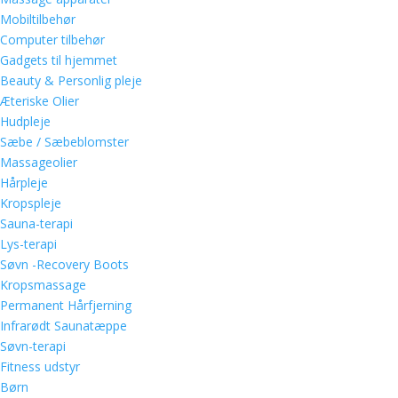
Mobiltilbehør
Computer tilbehør
Gadgets til hjemmet
Beauty & Personlig pleje
Æteriske Olier
Hudpleje
Sæbe / Sæbeblomster
Massageolier
Hårpleje
Kropspleje
Sauna-terapi
Lys-terapi
Søvn -Recovery Boots
Kropsmassage
Permanent Hårfjerning
Infrarødt Saunatæppe
Søvn-terapi
Fitness udstyr
Børn